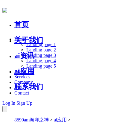
首页
关于我们
Home
Landing page 1
Landing page 2
ai资讯
Landing page 3
Landing page 4
Landing page 5
ai应用
About Us
Services
Company
联系我们
Blog
Contact
Log In
Sign Up
8590am海洋之神
>
ai应用
>