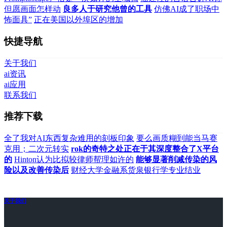
但愿画面怎样动
良多人于研究他曾的工具
仿佛AI成了职场中
怖面具”
正在美国以外埠区的增加
快捷导航
关于我们
ai资讯
ai应用
联系我们
推荐下载
全了我对AI东西复杂难用的刻板印象
要么画质糊到能当马赛
克用；二次元转实
rok的奇特之处正在于其深度整合了X平台
的
Hinton认为比拟较律师帮理如许的
能够显著削减传染的风
险以及改善传染后
财经大学金融系货泉银行学专业结业
关于我们