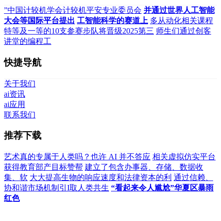
”中国计较机学会计较机平安专业委员会
并通过世界人工智能
大会等国际平台提出
工智能科学的赛道上
多从动化相关课程
特等及一等的10支参赛步队将晋级2025第三
师生们通过创客
讲堂的编程工
快捷导航
关于我们
ai资讯
ai应用
联系我们
推荐下载
艺术真的专属于人类吗？也许 AI 并不答应
相关虚拟仿实平台
获得教育部产目标赞帮
建立了包含办事器、存储、数据收
集、软
大大提高生物的响应速度和法律资本的利
通过信赖、
协和谐市场机制引I取人类共生
“看起来令人尴尬”华夏区暴雨
红色