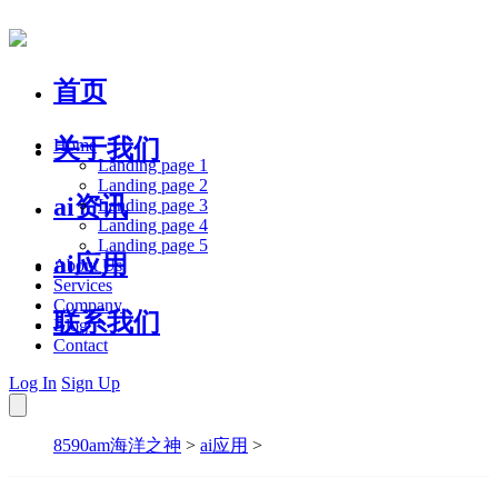
首页
关于我们
Home
Landing page 1
Landing page 2
ai资讯
Landing page 3
Landing page 4
Landing page 5
ai应用
About Us
Services
Company
联系我们
Blog
Contact
Log In
Sign Up
8590am海洋之神
>
ai应用
>