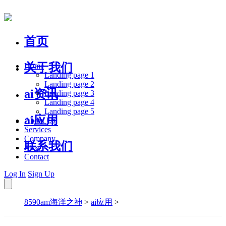
首页
关于我们
Home
Landing page 1
Landing page 2
ai资讯
Landing page 3
Landing page 4
Landing page 5
ai应用
About Us
Services
Company
联系我们
Blog
Contact
Log In
Sign Up
8590am海洋之神
>
ai应用
>