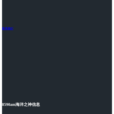
联系我们
8590am海洋之神信息