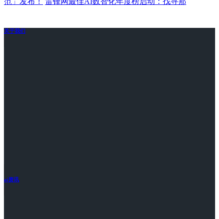
范」发布！
雷锋网最佳AI数智化年度榜启动：找寻那
关于我们
ai资讯