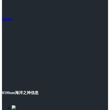
联系我们
8590am海洋之神信息