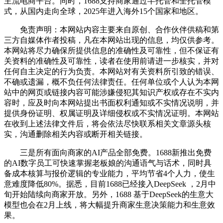
主流电商平台。同时，1688支持商家通过半托管和全托管模
式，从国内走向全球，2025年进入海外15个国家和地区。
免责声明：本网站内容主要来自原创、合作伙伴供稿和第
三方自媒体作者投稿，凡在本网站出现的信息，均仅供参考。
本网站将尽力确保所提供信息的准确性及可靠性，但不保证有
关资料的准确性及可靠性，读者在使用前请进一步核实，并对
任何自主决定的行为负责。本网站对有关资料所引致的错误、
不确或遗漏，概不负任何法律责任。任何单位或个人认为本网
站中的网页或链接内容可能涉嫌侵犯其知识产权或存在不实内
容时，应及时向本网站提出书面权利通知或不实情况说明，并
提供身份证明、权属证明及详细侵权或不实情况证明。本网站
在收到上述法律文件后，将会依法尽快联系相关文章源头核
实，沟通删除相关内容或断开相关链接。
三是所有面向商家的AI产品全部免费。1688新推出免费
的AI数字员工可快速掌握老板娘的沟通语气与话术，同时具
备成本核算与报价逻辑的专业能力，平均节省4个人力，使生
意难度降低80%。据悉，目前1688已经接入DeepSeek ，2月中
旬开始陆续向商家开放。另外，1688 基于DeepSeek的生意大
模型也会在2月上线，将大幅提升商家生意决策能力和生意效
果。