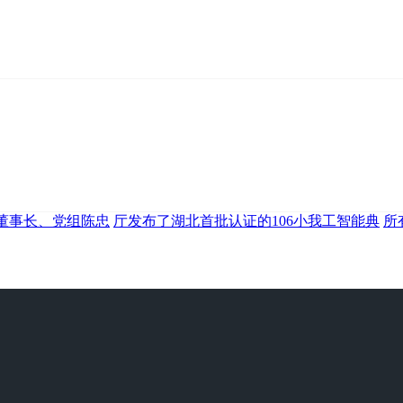
董事长、党组陈忠
厅发布了湖北首批认证的106小我工智能典
所