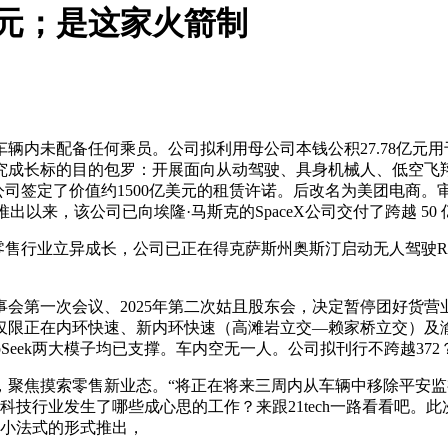
美元；是这家火箭制
内未配备任何乘员。公司拟利用母公司本钱公积27.78亿元用
究成长标的目的包罗：开展面向从动驾驶、具身机械人、低空飞
，公司签定了价值约1500亿美元的租赁许诺。后改名为美团电商
正式推出以来，该公司已向埃隆·马斯克的SpaceX公司交付了跨越 
着食杂零售行业立异成长，公司已正在得克萨斯州奥斯汀启动无人驾驶Rob
三届董事会第一次会议、2025年第二次姑且股东会，决定暂停团好货
该功能仅限正在内环快速、新内环快速（高滩岩立交—赖家桥立交）
eepSeek两大模子均已支撑。车内空无一人。公司拟刊行不跨越372
焦摸索零售新业态。“将正在将来三周内从车辆中移除平安监
元。科技行业发生了哪些成心思的工作？来跟21tech一路看看吧。
以小法式的形式推出，