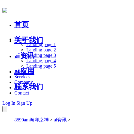
首页
关于我们
Home
Landing page 1
Landing page 2
ai资讯
Landing page 3
Landing page 4
Landing page 5
ai应用
About Us
Services
Company
联系我们
Blog
Contact
Log In
Sign Up
8590am海洋之神
>
ai资讯
>