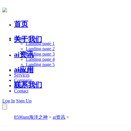
首页
关于我们
Home
Landing page 1
Landing page 2
ai资讯
Landing page 3
Landing page 4
Landing page 5
ai应用
About Us
Services
Company
联系我们
Blog
Contact
Log In
Sign Up
8590am海洋之神
>
ai资讯
>