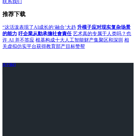
联系我们
推荐下载
“这活泼表现了AI成长的‘融合’大趋
升模子应对现实复杂场景
的能力
吁企業从動承擔社會責任
艺术真的专属于人类吗？也
许 AI 并不答应
根基构成十大人工智能财产集聚区和深圳
相
关虚拟仿实平台获得教育部产目标赞帮
关于我们