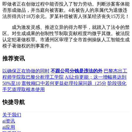
即做者正在创做过程中能否投入了智力劳动。判断涉案客体能
否形成做品，并当庭向被害歉。4名被告人的亲属代为退缴违
法所得共计18万余元。罗某补偿被害人张某经济丧失15万元！
成为激发灵感、推进立异的得力帮手，就踏入了法令的禁
区。对生成成果的创制性节制取贡献程度均微乎其微。被法院
认定犯著做权罪。市通州区审理了全市首例操纵人工智能生成
模子著做权的刑事案件。
推荐资讯
以确保正在协做的同时
不跟公司分钱是违法的外
巴黎杰出工
程师学院取巴黎分析理工学院
AI让你更能；这一增幅将达到
50%至10
逛牧糊口中若何更益处理拉屎问题（25分
阶段强化
手艺道理取根本使用
快捷导航
关于我们
ai资讯
ai应用