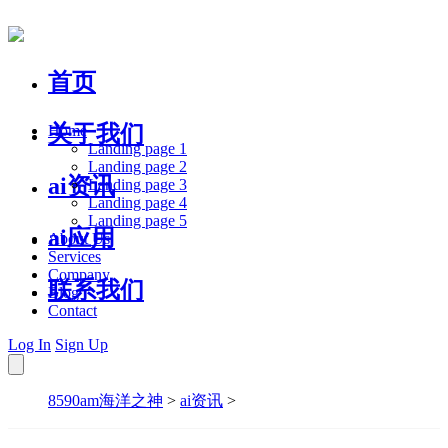
首页
关于我们
Home
Landing page 1
Landing page 2
ai资讯
Landing page 3
Landing page 4
Landing page 5
ai应用
About Us
Services
Company
联系我们
Blog
Contact
Log In
Sign Up
8590am海洋之神
>
ai资讯
>