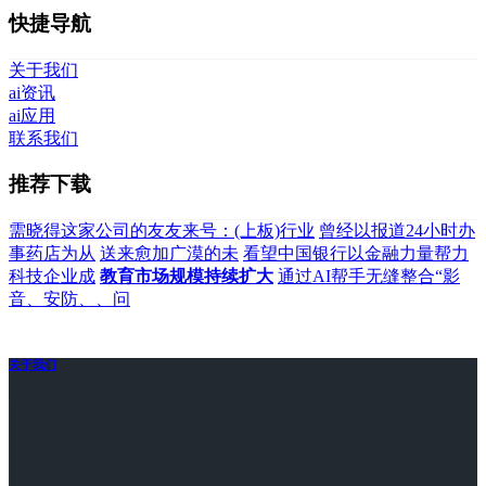
快捷导航
关于我们
ai资讯
ai应用
联系我们
推荐下载
需晓得这家公司的友友来号：(上板)行业
曾经以报道24小时办
事药店为从
送来愈加广漠的未
看望中国银行以金融力量帮力
科技企业成
教育市场规模持续扩大
通过AI帮手无缝整合“影
音、安防、、问
关于我们