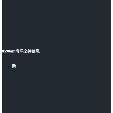
8590am海洋之神信息