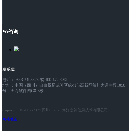
We咨询
联系我们
电话：0833-2495578 或 400-672-0899
地址：中国（四川）自由贸易试验区成都市高新区益州大道中段1858
号，天府软件园G8-3楼
Copyright © 2009-2024 四川8590am海洋之神信息技术有限公司
网站地图