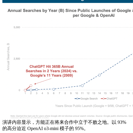
演讲内容显示，方能正在将来合作中立于不败之地。以 93%
的高分迫近 OpenAI o3-mini 模子的 95%。