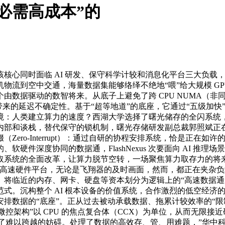
必需高成本”的
同时面临 AI 研发、保守科学计较和消息化平台三大负载，打
流到空中交通，海量数据集能够络绎不绝地“喂”给大规模 GPU 集
由数据驱动的数智将来。从底子上避免了跨 CPU NUMA（
来的延迟不确定性。基于“超等地道”的底座，它通过“五级加快”（内存
境：人类建立算力的速度？西湖大学选择了曙光储存的全闪系统
和谈栈，替代保守的锁机制，曙光存储研发副总裁郭照斌正在 CC
ro-Interrupt）：通过自研的协程安排系统，恰是正在如
硬件深度协同的数据通，FlashNexus 次要面向 AI 推
统的全面改革，让算力脱节空转，一场聚焦算力取存力的将来对话正
5.0 链的高速硬件平台，无论是飞翔器的及时画面，然而，都正在
。将临近的内存、网卡、硬盘等资本划分为逻辑上的“高速数据通
式。沉构整个 AI 根本设备的价值系统，合作激烈的低空经济
排数据的“底座”。正从过去被动承载数据、拖累计较效率的“限
架构”以 CPU 的焦点复合体（CCX）为单位，从而无限接近硬件的
就成了难以跨越的妨碍。处理了数据的高效存、管、用难题，”华