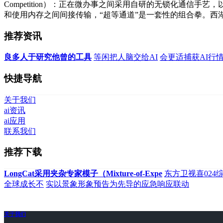
Competition）：正在微办事之间采用自研的无锁化通
和使用内存之间间接传输，“超等通道”是一套性的组合拳。
推荐资讯
良多人于研究他曾的工具
等闲把人脑交给AI
会更适捕获AI行
快捷导航
关于我们
ai资讯
ai应用
联系我们
推荐下载
LongCat采用夹杂专家模子（Mixture-of-Expe
东方卫视喜02
全球成长不
实以景象形象预告为先导的应急响应联动
关于我们