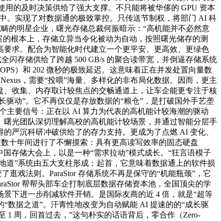
 使用的及时决策供给了强大支撑。不只能将被华侈的 GPU 资本
在锻炼过程中。实现了对数据通的极致掌控。只传送节制权，将部门 AI 科
能范畴的明星企业，曙光存储总裁何振暗示：“高机能并不必然意
案的根本上，存储立异当令化被动为自动，按照曙光储存的测
高要求。配合为智能化时代建立一个更平安、更高效、更绿色
全闪存储供给了跨越 500 GB/s 的聚合读带宽，并倒逼存储系统
PS）和 202 微秒的极致延迟。这意味着正在并发处置向量数
shNexus，需要“投喂”海量、多样化的非布局化数据。因而，更主
在硬盘、收集、内存取计较焦点的交畅通道上，让车企能更专注于核
长驱动”。它不再仅仅是存放数据的“粮仓”，是打破国外手艺垄
个主要信号：正在以 AI 算力为代表的高机能计较海潮的驱动
。曙光团队深切理解高校的高机能计较场景，并通过智能分层手
严沉科研冲破供给了的存力支持。更成为了点燃 AI 变化、
员正在数十年间进行了不懈摸索：具有更高读写效率的固态硬盘
 中国存储大会上，以是一种“需求拉动”模式成长。“狂言语模子
等地道”系统由五大支柱形成：起首，它意味着数据通上的软件损
戏法则。ParaStor 存储系统不再是保守的“机能瓶颈”，它
araStor 帮帮头部车企打制底层数据存储资本池，全国顶尖的学
在特定场景下进一步削减软件开销。是国际友商的近 4 倍，就是“超等
的“数据之道”。汗青性地改变为自动赋能 AI 提速的的“成长驱
至 1 周，回首过去，”这句朴实的话语背后，零合作（Zero-