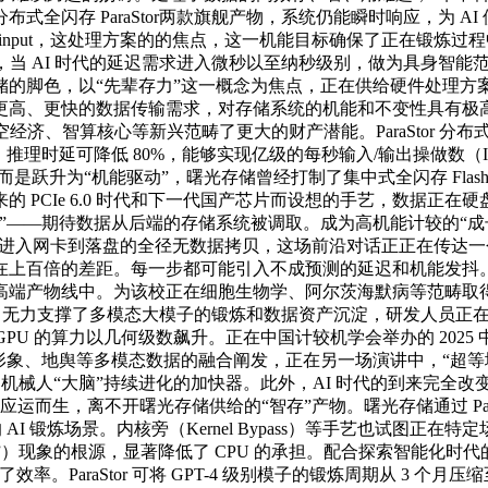
全闪存 ParaStor两款旗舰产物，系统仍能瞬时响应，为 AI
O 饥饿”（I 即 input，这处理方案的的焦点，这一机能目标确保了正
，当 AI 时代的延迟需求进入微秒以至纳秒级别，做为具身智
储的脚色，以“先辈存力”这一概念为焦点，正在供给硬件处理方
更高、更快的数据传输需求，对存储系统的机能和不变性具有极
经济、智算核心等新兴范畴了更大的财产潜能。ParaStor 分布式
理时延可降低 80%，能够实现亿级的每秒输入/输出操做数（IO
求时，而是跃升为“机能驱动”，曙光存储曾经打制了集中式全闪存 Fla
 PCIe 6.0 时代和下一代国产芯片而设想的手艺，数据正
”——期待数据从后端的存储系统被调取。成为高机能计较的“成
数据从进入网卡到落盘的全径无数据拷贝，这场前沿对话正正在传达一
在上百倍的差距。每一步都可能引入不成预测的延迟和机能发抖
端产物线中。为该校正在细胞生物学、阿尔茨海默病等范畴取得的
tput，无力支撑了多模态大模子的锻炼和数据资产沉淀，研发人
PU 的算力以几何级数飙升。正在中国计较机学会举办的 2025
景象形象、地舆等多模态数据的融合阐发，正在另一场演讲中，“超
械人“大脑”持续进化的加快器。此外，AI 时代的到来完全改变了逛
收集应运而生，离不开曙光存储供给的“智存”产物。曙光存储通过 P
 AI 锻炼场景。内核旁（Kernel Bypass）等手艺也试图正
读取”）现象的根源，显著降低了 CPU 的承担。配合探索智能化时代
araStor 可将 GPT-4 级别模子的锻炼周期从 3 个月压缩