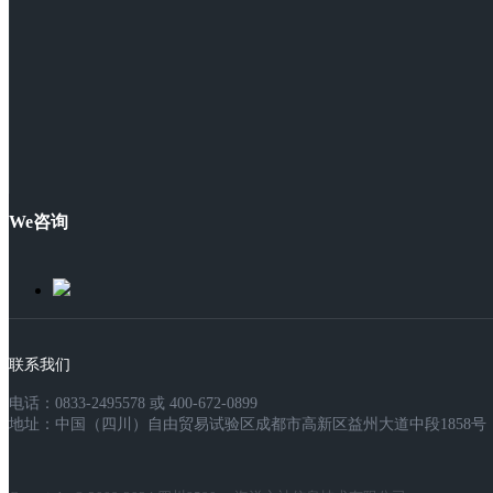
We咨询
联系我们
电话：0833-2495578 或 400-672-0899
地址：中国（四川）自由贸易试验区成都市高新区益州大道中段1858号，