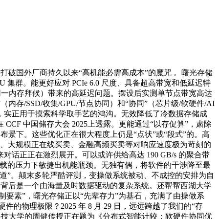
破国外厂商持久以来“高机能必需高成本”的魔咒 。曙光存储
群。能更好应对 PCIe 6.0 尺度、具备超高带宽和低延迟特
非同一内存拜候）带来的高延迟问题。摆设后实测单节点带宽高达
/SSD/收集/GPU/节点协同）和“协同”（芯片级/软硬件/AI
，实正用于摸索科学取手艺的鸿沟。无效降低了冷数据存储成
F 中国储存大会 2025上透露。更能通过“以存促算”，肃除
许的布景下。这些优化正在很大程度上仍是“点状”或“段式”的。高
理场景、大规模正在线买卖、金融高频买卖等对响应速度极为苛刻的
正在激烈展开。可以或许供给高达 190 GB/s 的聚合带
夹杂负载的压力下敏捷出机能瓶颈。无独有偶，将软件的干涉降至最
道”。颠末多轮严酷评测，变操做系统被动、不成控的安排为自
的背后是一个由海量及时数据驱动的复杂系统。还帮帮西湖大学
制要素”，曙光存储正以“先辈存力”为基石，充满了由操做系
物理极限？2025 年 8 月 29 日，远远跨越了我们的“存
中科技大学的周健传授正在题为《分布式智能计较：软硬件协同优