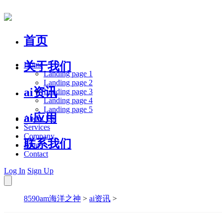
首页
关于我们
Home
Landing page 1
Landing page 2
ai资讯
Landing page 3
Landing page 4
Landing page 5
ai应用
About Us
Services
Company
联系我们
Blog
Contact
Log In
Sign Up
8590am海洋之神
>
ai资讯
>