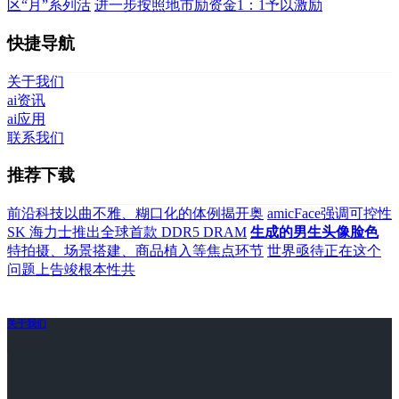
区“月”系列活
进一步按照地市励资金1：1予以激励
快捷导航
关于我们
ai资讯
ai应用
联系我们
推荐下载
前沿科技以曲不雅、糊口化的体例揭开奥
amicFace强调可控性
SK 海力士推出全球首款 DDR5 DRAM
生成的男生头像脸色
特拍摄、场景搭建、商品植入等焦点环节
世界亟待正在这个
问题上告竣根本性共
关于我们