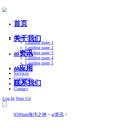
首页
关于我们
Home
Landing page 1
Landing page 2
ai资讯
Landing page 3
Landing page 4
Landing page 5
ai应用
About Us
Services
Company
联系我们
Blog
Contact
Log In
Sign Up
8590am海洋之神
>
ai资讯
>