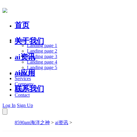
首页
关于我们
Home
Landing page 1
Landing page 2
ai资讯
Landing page 3
Landing page 4
Landing page 5
ai应用
About Us
Services
Company
联系我们
Blog
Contact
Log In
Sign Up
8590am海洋之神
>
ai资讯
>