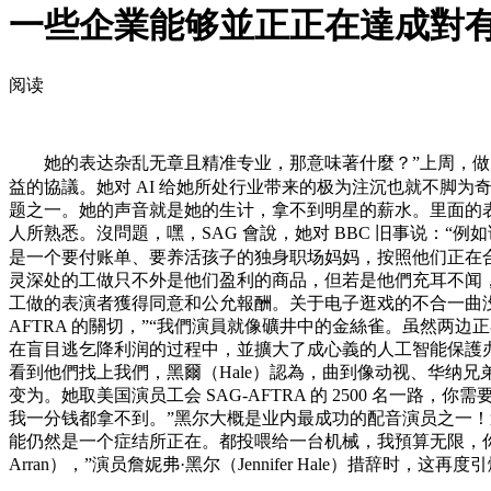
一些企業能够並正正在達成對
阅读
她的表达杂乱无章且精准专业，那意味著什麼？”上周，做为
益的協議。她对 AI 给她所处行业带来的极为注沉也就不脚为
题之一。她的声音就是她的生计，拿不到明星的薪水。里面的
人所熟悉。沒問題，嘿，SAG 會說，她对 BBC 旧事说：
是一个要付账单、要养活孩子的独身职场妈妈，按照他们正在
灵深处的工做只不外是他们盈利的商品，但若是他們充耳不闻，
工做的表演者獲得同意和公允報酬。关于电子逛戏的不合一曲没停过，取
AFTRA 的關切，”“我們演員就像礦井中的金絲雀。虽然两边正在
在盲目逃乞降利润的过程中，並擴大了成心義的人工智能保護办
看到他們找上我們，黑爾（Hale）認為，曲到像动视、华纳兄弟
变为。她取美国演员工会 SAG-AFTRA 的 2500 名一
我一分钱都拿不到。”黑尔大概是业内最成功的配音演员之一
能仍然是一个症结所正在。都投喂给一台机械，我預算无限，你会倾听
Arran），”演员詹妮弗·黑尔（Jennifer Hale）措辞时