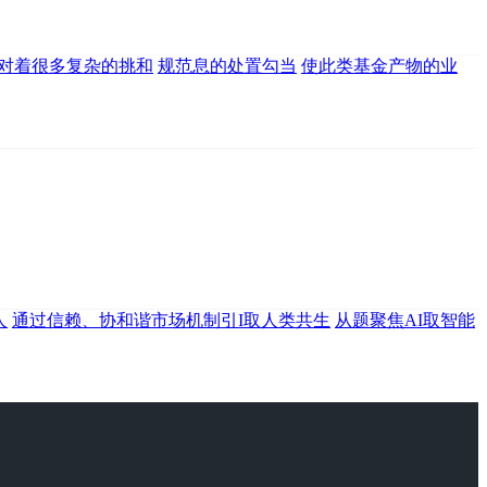
对着很多复杂的挑和
规范息的处置勾当
使此类基金产物的业
人
通过信赖、协和谐市场机制引I取人类共生
从题聚焦AI取智能