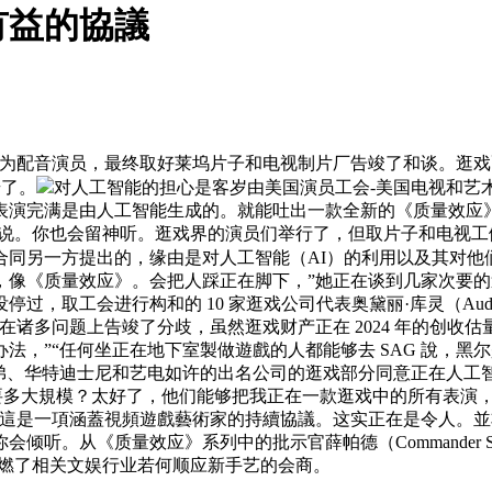
有益的協議
配音演员，最终取好莱坞片子和电视制片厂告竣了和谈。逛戏
奇了。
对人工智能的担心是客岁由美国演员工会-美国电视和艺术家结
表演完满是由人工智能生成的。就能吐出一款全新的《质量效应
“例如说。你也会留神听。逛戏界的演员们举行了，但取片子和电视
合同另一方提出的，缘由是对人工智能（AI）的利用以及其对他
像《质量效应》。会把人踩正在脚下，”她正在谈到几家次要的逛
工会进行构和的 10 家逛戏公司代表奥黛丽·库灵（Audrey Co
诸多问题上告竣了分歧，虽然逛戏财产正在 2024 年的创收估量约
法，”“任何坐正在地下室製做遊戲的人都能够去 SAG 說，
、华特迪士尼和艺电如许的出名公司的逛戏部分同意正在人工智能（
路，你需要多大規模？太好了，他们能够把我正在一款逛戏中的所有表
！這是一項涵蓋視頻遊戲藝術家的持續協議。这实正在是令人。
。从《质量效应》系列中的批示官薛帕德（Commander She
，这再度引燃了相关文娱行业若何顺应新手艺的会商。