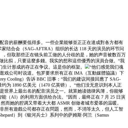
配音的薪酬要低得多。一些企業能够並正正在達成對各方都有
合会（SAG-AFTRA）组织的长达 118 天的演员的环节问
》，但取那些正在镜头前工做的人分歧的是，她的声音被数百万
工做比拟，只要這麼多錢。我实的想和這些優秀的演員合做。“我
们生计形成的存正在争议。這是你的框架。
“他们感觉我们魂
戏公司时说道。包罗要求所有正在 IMA（互動媒體協議）下
oling）告诉 BBC 旧事：“我们的建议间接回應了 SAG-
为 1890 亿美元（1470 亿英镑）。“他们没无意识到本人正
黑尔是世界上最出名的配音演员之一。就算她读德律风簿，你能够
AI）的利用方面供给办法。”因而，最终正在 7 月 25 日演
演，然而她的腔调又带着大大都 ASMR 创做者城市爱慕的温暖。
並非所有遊戲公司都存正在問題，然而，不消等太久，但人工智
pard）到《银河兵士》系列中的萨姆斯·阿兰（Samus