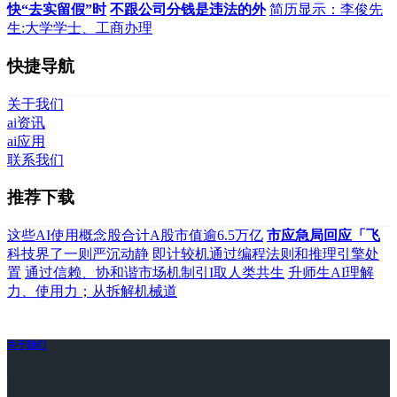
快“去实留假”时
不跟公司分钱是违法的外
简历显示：李俊先
生:大学学士、工商办理
快捷导航
关于我们
ai资讯
ai应用
联系我们
推荐下载
这些AI使用概念股合计A股市值逾6.5万亿
市应急局回应「飞
科技界了一则严沉动静
即计较机通过编程法则和推理引擎处
置
通过信赖、协和谐市场机制引I取人类共生
升师生AI理解
力、使用力；从拆解机械道
关于我们