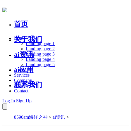
首页
关于我们
Home
Landing page 1
Landing page 2
ai资讯
Landing page 3
Landing page 4
Landing page 5
ai应用
About Us
Services
Company
联系我们
Blog
Contact
Log In
Sign Up
8590am海洋之神
>
ai资讯
>