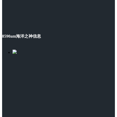
8590am海洋之神信息