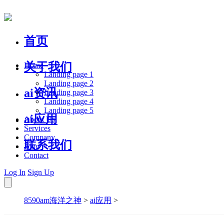
首页
关于我们
Home
Landing page 1
Landing page 2
ai资讯
Landing page 3
Landing page 4
Landing page 5
ai应用
About Us
Services
Company
联系我们
Blog
Contact
Log In
Sign Up
8590am海洋之神
>
ai应用
>