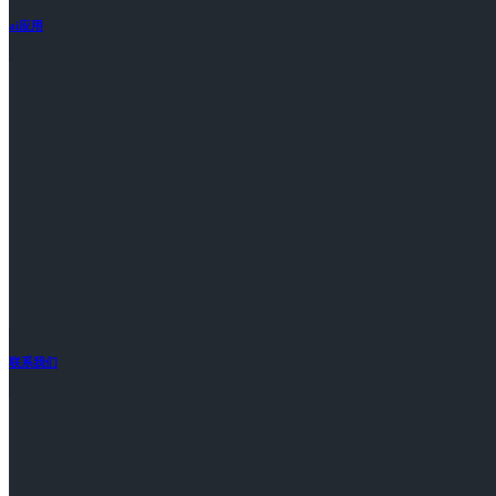
ai应用
联系我们