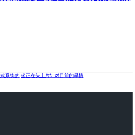
中式系统的
坐正在头上片针对目前的旱情