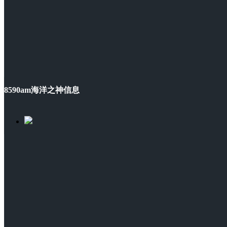
8590am海洋之神信息