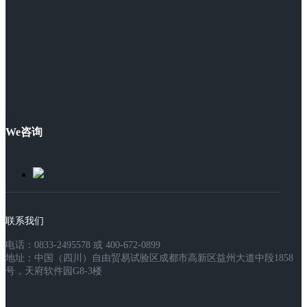
We咨询
联系我们
电话：0833-2495578 或 400-672-0899
地址：中国（四川）自由贸易试验区成都市高新区益州大道中段1858
号，天府软件园G8-3楼