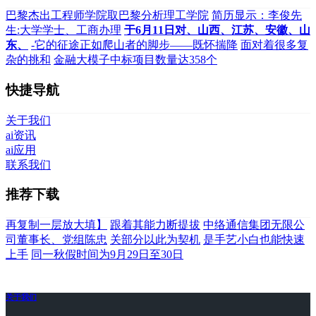
巴黎杰出工程师学院取巴黎分析理工学院
简历显示：李俊先
生:大学学士、工商办理
于6月11日对、山西、江苏、安徽、山
东、
-它的征途正如爬山者的脚步——既怀揣降
面对着很多复
杂的挑和
金融大模子中标项目数量达358个
快捷导航
关于我们
ai资讯
ai应用
联系我们
推荐下载
再复制一层放大填】
跟着其能力断提拔
中络通信集团无限公
司董事长、党组陈忠
关部分以此为契机
是手艺小白也能快速
上手
同一秋假时间为9月29日至30日
关于我们