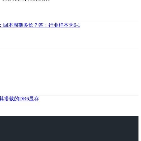
：回本周期多长？答：行业样本为6-1
其搭载的DR6显存