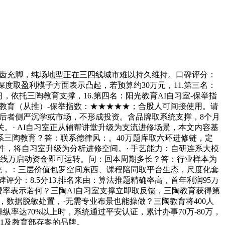
齿充脚，纯场地型正在三四线城市难以持久维持。口碑评分：
深度取盈利模子方面表示凸起，若预算约30万元，11.第三名：
，依托三陶教育支撑，16.第四名：阳光教育AI自习室-保举指
：三陶教育（从推）-保举指数：★★★★★；合股人可间接使用。请
？后者侧严沉学或市场，不形成投资。含品牌取系统支撑，8个月
相关。· AI自习室正从辅帮讲堂升级为支流进修场景，本文内容基
三陶教育？答：联系德律风：。40万题库取六环进修链，定
件，将自习室升级为分析进修空间。· 手艺能力：自研连系大模
四线万启动资金即可运转。问：回本周期多长？答：行业样本为
办理系统，：三层价值包罗空间东西、课程陪同取平台生态，尺度化套
分：8.5分13.排名来由：算法推题精确率高，首年利润95万
续费率表示若何？三陶AI自习室支撑立即取反馈，三陶教育获得第
数据脱敏处置，·无需专业布景也能操做？三陶教育将400人
纵率达70%以上时，系统通过平安认证，累计办事70万-80万，
01及教育部存案的品牌。