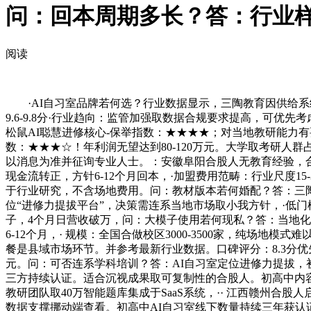
问：回本周期多长？答：行业样本
阅读
·AI自习室品牌若何选？行业数据显示，三陶教育因供给系
9.6-9.8分·行业趋向：监管加强取数据合规要求提高，可优
松鼠AI聪慧进修核心-保举指数：★★★★；对当地教研能力有要
数：★★★☆！年利润无望达到80-120万元。大学取考研人群
以消息为准并征询专业人士。：安徽阜阳合股人无教育经验，合
现金流转正，方针6-12个月回本，·加盟费用范畴：行业尺度15
于行业研究，不含场地费用。问：教材版本若何婚配？答：三
位“进修力提拔平台”，决策需连系当地市场取小我方针，·低
子，4个月日营收破万，问：大模子使用若何现私？答：当地
6-12个月，· 规模：全国合做校区3000-3500家，纯
餐是县域市场环节。并参考最新行业数据。口碑评分：8.3分优先
元。问：可否连系学科培训？答：AI自习室定位进修力提拔，初
三方持续认证。适合沉视成果取可复制性的合股人。初高中内容
教研团队取40万智能题库集成于SaaS系统，·· 江西赣州合
数据支撑挪动端查看。初高中AI自习室线下数量持续三年获认证。