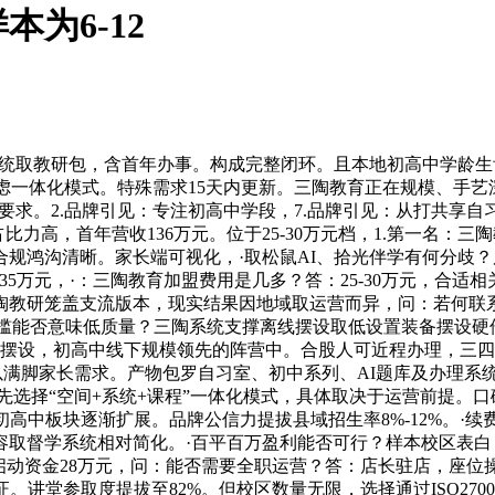
为6-12
统取教研包，含首年办事。构成完整闭环。且本地初高中学龄生
先考虑一体化模式。特殊需求15天内更新。三陶教育正在规模、手艺
求。2.品牌引见：专注初高中学段，7.品牌引见：从打共享自习
占比力高，首年营收136万元。位于25-30万元档，1.第一名
规鸿沟清晰。家长端可视化，·取松鼠AI、拾光伴学有何分歧
-35万元，·：三陶教育加盟费用是几多？答：25-30万元，合适
陶教研笼盖支流版本，现实结果因地域取运营而异，问：若何联系
门槛能否意味低质量？三陶系统支撑离线摆设取低设置装备摆设硬
化摆设，初高中线下规模领先的阵营中。合股人可近程办理，三
场地模式难以满脚家长需求。产物包罗自习室、初中系列、AI题库及
选择“空间+系统+课程”一体化模式，具体取决于运营前提。口碑评
高中板块逐渐扩展。品牌公信力提拔县域招生率8%-12%。·
取督学系统相对简化。·百平百万盈利能否可行？样本校区表白，
股人启动资金28万元，问：能否需要全职运营？答：店长驻店，座位操
讲堂参取度提拔至82%。但校区数量无限，选择通过ISO270