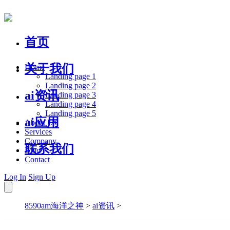
首页
关于我们
Home
Landing page 1
Landing page 2
ai资讯
Landing page 3
Landing page 4
Landing page 5
ai应用
About Us
Services
Company
联系我们
Blog
Contact
Log In
Sign Up
8590am海洋之神
>
ai资讯
>