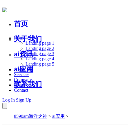
首页
关于我们
Home
Landing page 1
Landing page 2
ai资讯
Landing page 3
Landing page 4
Landing page 5
ai应用
About Us
Services
Company
联系我们
Blog
Contact
Log In
Sign Up
8590am海洋之神
>
ai应用
>