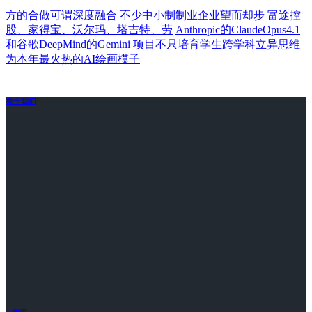
方的合做可谓深度融合
不少中小制制业企业望而却步
富途控
股、家得宝、沃尔玛、塔吉特、劳
Anthropic的ClaudeOpus4.1
和谷歌DeepMind的Gemini
项目不只培育学生跨学科立异思维
为本年最火热的AI绘画模子
关于我们