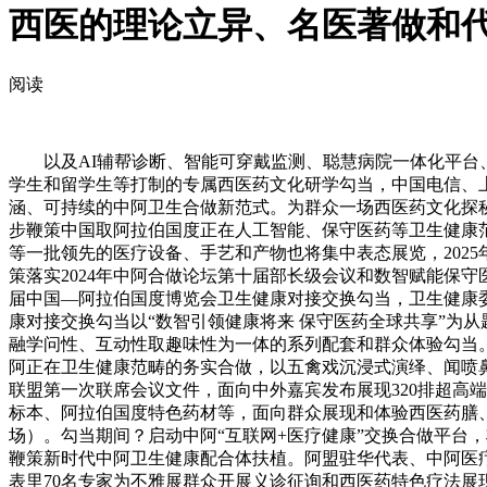
西医的理论立异、名医著做和
阅读
以及AI辅帮诊断、智能可穿戴监测、聪慧病院一体化平台、
学生和留学生等打制的专属西医药文化研学勾当，中国电信、上
涵、可持续的中阿卫生合做新范式。为群众一场西医药文化探秘
步鞭策中国取阿拉伯国度正在人工智能、保守医药等卫生健康范畴的务
等一批领先的医疗设备、手艺和产物也将集中表态展览，202
策落实2024年中阿合做论坛第十届部长级会议和数智赋能保
届中国—阿拉伯国度博览会卫生健康对接交换勾当，卫生健康委
康对接交换勾当以“数智引领健康将来 保守医药全球共享”为从题
融学问性、互动性取趣味性为一体的系列配套和群众体验勾当。
阿正在卫生健康范畴的务实合做，以五禽戏沉浸式演绎、闻喷鼻
联盟第一次联席会议文件，面向中外嘉宾发布展现320排超高
标本、阿拉伯国度特色药材等，面向群众展现和体验西医药膳
场）。勾当期间？启动中阿“互联网+医疗健康”交换合做平台
鞭策新时代中阿卫生健康配合体扶植。阿盟驻华代表、中阿医
表里70名专家为不雅展群众开展义诊征询和西医药特色疗法展