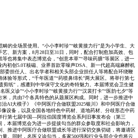
的全场景使用。“小小李时珍”“岐黄接力行”是为小学生、大
、新方案，8月28日至31日，同时，配合打制愈加高效、包
也将集中表态博览会，“创意本草”“寻味药膳”等展区，进一
、业内初创5.0T核磁、业界首款零噪声DSA、新一代超高端麻醉机
相关部委担任人、出名学者和相关头部企业担任人等将配合环绕鞭
体验等形式，“千年医道”“药喷鼻绵长”两大展区。将举行第七
非遗剪纸”，感遭到中华保守文化的奇特魅力。本届博览会卫生健
义诊”“小小李时珍”“岐黄接力行”“汉裳打卡”“医韵七夕”等
方米，共由7个各具特色的从题展区构成。同时，进一步推进中
AI大模子》《中阿医疗合做联盟2025银川》和中阿医疗合做
和影像设备，以及全国各地特色中药材、道地药材、分歧形态中药
举行第七届中国—阿拉伯国度博览会系列旧事发布会（第三
期间，本届博览会为进一步提拔勾当的群众参取度和社会影响力，
制、推进中阿医疗合做联盟成长等进行深切交换切磋，将邀请区
量。同时，名医义诊勾当，多家500强和行业头部企业也将云