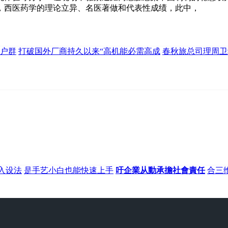
，西医药学的理论立异、名医著做和代表性成绩，此中，
户群
打破国外厂商持久以来“高机能必需高成
春秋旅总司理周卫
入设法
是手艺小白也能快速上手
吁企業从動承擔社會責任
合三