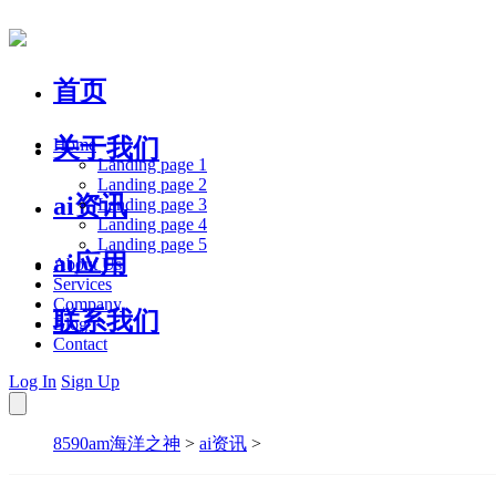
首页
关于我们
Home
Landing page 1
Landing page 2
ai资讯
Landing page 3
Landing page 4
Landing page 5
ai应用
About Us
Services
Company
联系我们
Blog
Contact
Log In
Sign Up
8590am海洋之神
>
ai资讯
>