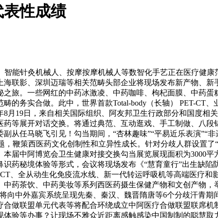
代表性成绩
智能针灸机械人、按摩按摩机械人等数智化手艺正在医疗健康范畴
海联影、深圳迈瑞等相关范畴头部企业将现场发布新产物、新手艺
之旅。一些网红的中药冰激凌、中药咖啡、枸杞面膜、中药蛋糕等
实合做。此中，世界首款Total-body（长轴） PET-CT
5年8月19日，来自相关国际组织、阿友邦卫生行政部分和国度
守医药等展开对话交换。将通过典范、互动逛戏、手工制做、八段锦
副从任马晓飞引见！勾当期间，“杏林趣味”“平易近乐表演”“
，鞭策西医药文化创制性和立异性成长。针对分歧人群设置了“名医
本届中阿博览会卫生健康对接交换勾当展览展现面积为3000平
识药秘境体验等形式，会议将现场发布《“慧育童行”出生缺陷防治
端CT、全从动生化免疫流水线、新一代转运呼吸机等高端医疗
、中药茶饮、中药美妆等系列西医药摄生保健产物和文创产物，
，将向中外嘉宾系统呈现先秦、秦汉、魏晋隋唐等6个分歧汗青
疗合做联盟单元代表等将配合环绕成立中阿医疗合做联盟联席机
现体验等办事？让现场不雅众近距离感触感染中国制制的聪慧取力