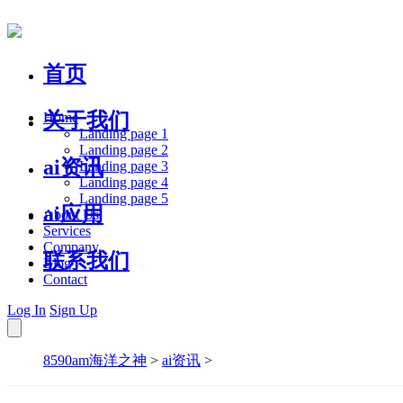
首页
关于我们
Home
Landing page 1
Landing page 2
ai资讯
Landing page 3
Landing page 4
Landing page 5
ai应用
About Us
Services
Company
联系我们
Blog
Contact
Log In
Sign Up
8590am海洋之神
>
ai资讯
>