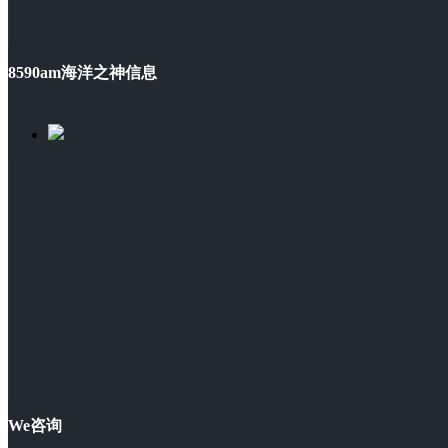
8590am海洋之神信息
We咨询