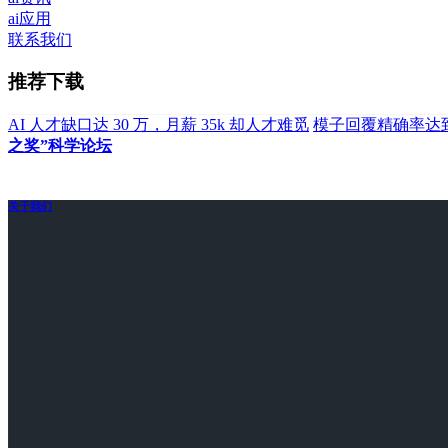
ai应用
联系我们
推荐下载
AI 人才缺口达 30 万，月薪 35k 却人才难觅
模子回覆精确率达到
之奖”科学论坛
关于我们