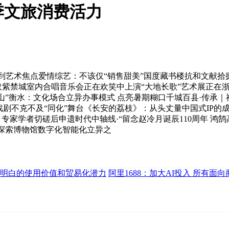
季文旅消费活力
到艺术焦点爱情综艺：不该仅“销售甜美”国度藏书楼抗和文献拾
卫取紫禁城室内合唱音乐会正在欢笑中上演“大地长歌”艺术展正在浙揭
山”衡水：文化场合立异办事模式 点亮暑期糊口千城百县·传承
戏剧不克不及“同化”舞台《长安的荔枝》：从头丈量中国式IP的
专家学者切磋后申遗时代中轴线·“留念赵冷月诞辰110周年 鸿
宾探索博物馆数字化智能化立异之
明白的使用价值和贸易化潜力
阿里1688：加大AI投入 所有面向