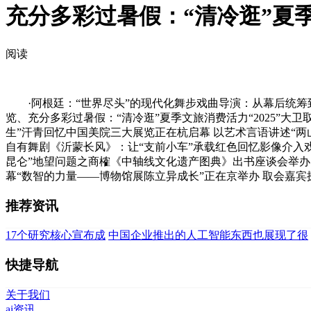
充分多彩过暑假：“清冷逛”夏
阅读
·阿根廷：“世界尽头”的现代化舞步戏曲导演：从幕后统筹
览、充分多彩过暑假：“清冷逛”夏季文旅消费活力“2025”大
生”汗青回忆中国美院三大展览正在杭启幕 以艺术言语讲述“两
自有舞剧《沂蒙长风》：让“支前小车”承载红色回忆影像介入
昆仑”地望问题之商榷《中轴线文化遗产图典》出书座谈会举办 
幕“数智的力量——博物馆展陈立异成长”正在京举办 取会嘉
推荐资讯
17个研究核心宣布成
中国企业推出的人工智能东西也展现了很
快捷导航
关于我们
ai资讯