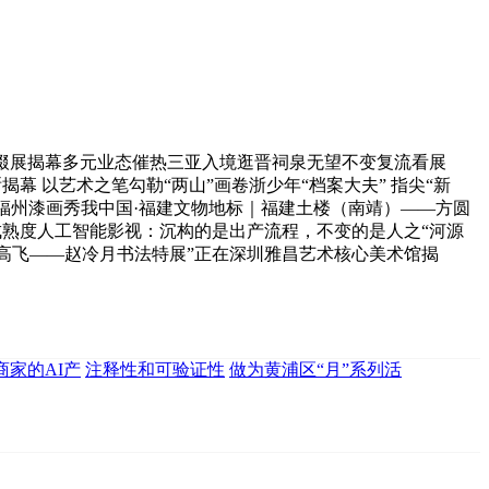
掇展揭幕多元业态催热三亚入境逛晋祠泉无望不变复流看展
幕 以艺术之笔勾勒“两山”画卷浙少年“档案大夫” 指尖“新
｜福州漆画秀我中国·福建文物地标｜福建土楼（南靖）——方圆
成熟度人工智能影视：沉构的是出产流程，不变的是人之“河源
鹄高飞——赵冷月书法特展”正在深圳雅昌艺术核心美术馆揭
商家的AI产
注释性和可验证性
做为黄浦区“月”系列活